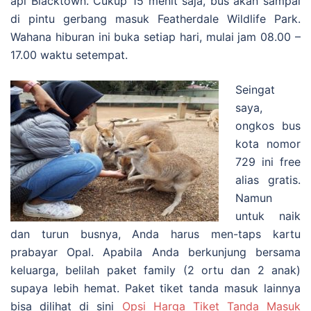
api Blacktown. Cukup 15 menit saja, bus akan sampai
di pintu gerbang masuk Featherdale Wildlife Park.
Wahana hiburan ini buka setiap hari, mulai jam 08.00 –
17.00 waktu setempat.
Seingat
saya,
ongkos bus
kota nomor
729 ini free
alias gratis.
Namun
untuk naik
dan turun busnya, Anda harus men-taps kartu
prabayar Opal. Apabila Anda berkunjung bersama
keluarga, belilah paket family (2 ortu dan 2 anak)
supaya lebih hemat. Paket tiket tanda masuk lainnya
bisa dilihat di sini
Opsi Harga Tiket Tanda Masuk