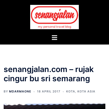
Skip
to
content
Toggle
menu
senangjalan.com – rujak
cingur bu sri semarang
BY
MDARMAONE
18 APRIL 2017
KOTA
,
KOTA ASIA