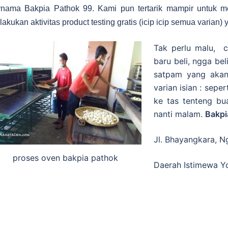
rnama Bakpia Pathok 99. Kami pun tertarik mampir untuk me
akukan aktivitas product testing gratis (icip icip semua varian) 
Tak perlu malu, c
baru beli, ngga be
satpam yang akan
varian isian : seper
ke tas tenteng bua
nanti malam.
Bakpi
Jl. Bhayangkara, N
proses oven bakpia pathok
Daerah Istimewa Y