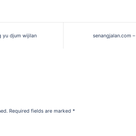
 yu djum wijilan
senangjalan.com – 
hed.
Required fields are marked
*