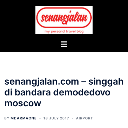
Skip
to
content
Toggle
menu
senangjalan.com – singgah
di bandara demodedovo
moscow
BY
MDARMAONE
18 JULY 2017
AIRPORT