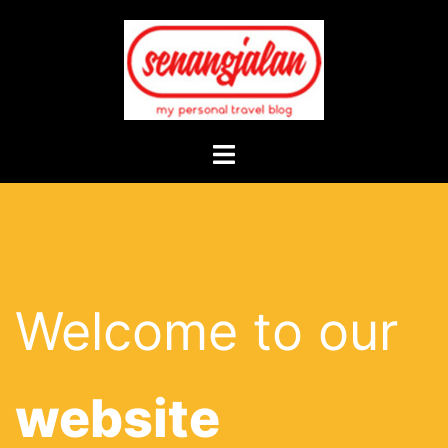
Skip
to
content
Toggle
menu
Welcome to our
website