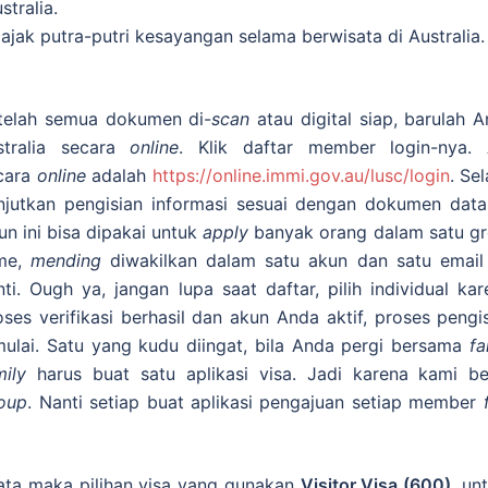
stralia.
ak putra-putri kesayangan selama berwisata di Australia.
telah semua dokumen di-
scan
atau digital siap, barulah 
stralia secara
online
. Klik daftar member login-nya.
cara
online
adalah
https://online.immi.gov.au/lusc/login
. Se
njutkan pengisian informasi sesuai dengan dokumen data
un ini bisa dipakai untuk
apply
banyak orang dalam satu g
me,
mending
diwakilkan dalam satu akun dan satu emai
nti. Ough ya, jangan lupa saat daftar, pilih individual k
oses verifikasi berhasil dan akun Anda aktif, proses pengis
mulai. Satu yang kudu diingat, bila Anda pergi bersama
fa
mily
harus buat satu aplikasi visa. Jadi karena kami b
oup
. Nanti setiap buat aplikasi pengajuan setiap member
ata maka pilihan visa yang gunakan
Visitor Visa (600)
, un