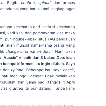
isa. Begitu
confirm
,
upload
dan proses
an ada hal yang harus kami lengkapi agar
rangan kesehatan dari institusi kesehatan
masi, verifikasi dan pembayaran visa maka
ami pun ngubek-ubek situs FAQ pengajuan
nanti akan muncul nama-nama orang yang
klik
change information detail
. Nanti akan
di Aussie” = lebih dari 3 bulan.
Dua
: isian
n kenapa informasi itu ingin diubah. Saya
e
dan
upload
. Beberapa hari saya
check
,
n hati menunggu dengan tidak melakukan
ulillah, hari Senin pagi, tanggal 1 April
n
visa granted
itu pun datang. Tanpa kami