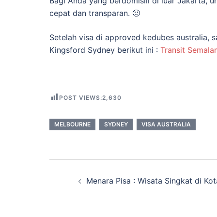
Bagi Anda yang berdomisili di luar Jakarta, u
cepat dan transparan. 🙂
Setelah visa di approved kedubes australia, 
Kingsford Sydney berikut ini :
Transit Semala
POST VIEWS:
2,630
MELBOURNE
SYDNEY
VISA AUSTRALIA
Post
Menara Pisa : Wisata Singkat di Kota
navigation