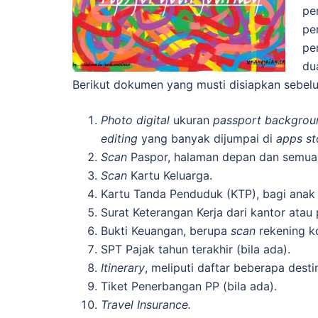
pe
pe
pe
du
Berikut dokumen yang musti disiapkan sebel
Photo digital
ukuran
passport backgrou
editing
yang banyak dijumpai di
apps st
Scan
Paspor, halaman depan dan semua 
Scan
Kartu Keluarga.
Kartu Tanda Penduduk (KTP), bagi anak 
Surat Keterangan Kerja dari kantor atau
Bukti Keuangan, berupa
scan
rekening ko
SPT Pajak tahun terakhir (bila ada).
Itinerary
, meliputi daftar beberapa dest
Tiket Penerbangan PP (bila ada).
Travel Insurance.