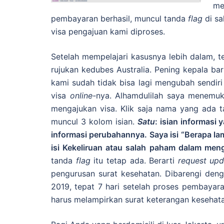
me
pembayaran berhasil, muncul tanda
flag
di sa
visa pengajuan kami diproses.
Setelah mempelajari kasusnya lebih dalam, t
rujukan kedubes Australia. Pening kepala ba
kami sudah tidak bisa lagi mengubah sendiri
visa
online-
nya. Alhamdulilah saya menemuk
mengajukan visa. Klik saja nama yang ada t
muncul 3 kolom isian.
Satu
: isian informasi 
informasi perubahannya. Saya isi “Berapa lama
isi Kekeliruan atau salah paham dalam meng
tanda
flag
itu tetap ada. Berarti
request upd
pengurusan surat kesehatan. Dibarengi den
2019, tepat 7 hari setelah proses pembayar
harus melampirkan surat keterangan kesehata