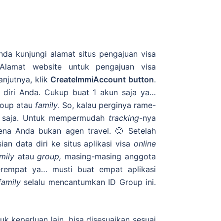
Anda kunjungi alamat situs pengajuan visa
 Alamat website untuk pengajuan visa
lanjutnya, klik
CreateImmiAccount button
.
 diri Anda. Cukup buat 1 akun saja ya…
roup atau
family
. So, kalau perginya rame-
l saja. Untuk mempermudah
tracking
-nya
arena Anda bukan agen travel. 🙂 Setelah
ian data diri ke situs aplikasi visa
online
mily
atau
group,
masing-masing anggota
erempat ya… musti buat empat aplikasi
family
selalu mencantumkan ID Group ini.
tuk keperluan lain, bisa disesuaikan sesuai