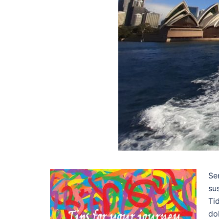
Se
su
Ti
do