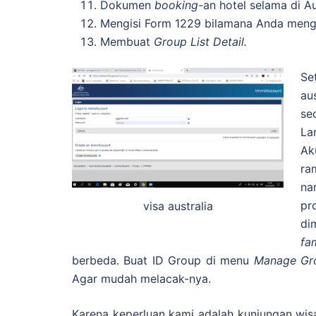
Dokumen
booking-
an hotel selama di Au
Mengisi Form 1229 bilamana Anda mengaj
Membuat
Group List Detail.
Se
au
se
La
Ak
ra
na
pr
visa australia
di
fa
berbeda. Buat ID Group di menu
Manage Gr
Agar mudah melacak-nya.
Karena keperluan kami adalah kunjungan wis