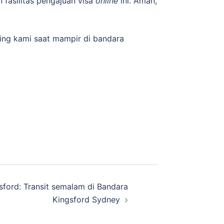
n fasilitas pengajuan visa
online
ini. Aman,
ling kami saat mampir di bandara
sford: Transit semalam di Bandara
Kingsford Sydney