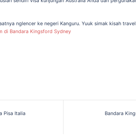
ruslah sendiri visa kunjungan Australia Anda dan pergunaka
saatnya nglencer ke negeri Kanguru. Yuuk simak kisah trave
m di Bandara Kingsford Sydney
 Pisa Italia
Bandara King