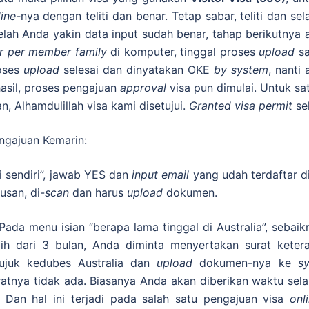
ine-
nya dengan teliti dan benar. Tetap sabar, teliti dan sel
etelah Anda yakin data input sudah benar, tahap berikutny
er per member family
di komputer, tinggal proses
upload
sa
roses
upload
selesai dan dinyatakan OKE
by system
, nanti
hasil, proses pengajuan
approval
visa pun dimulai. Untuk sa
n, Alhamdulillah visa kami disetujui.
Granted visa permit
se
ngajuan Kemarin:
i sendiri”, jawab YES dan
input email
yang udah terdaftar d
usan, di-
scan
dan harus
upload
dokumen.
 Pada menu isian “berapa lama tinggal di Australia”, sebaikny
bih dari 3 bulan, Anda diminta menyertakan surat kete
rujuk kedubes Australia dan
upload
dokumen-nya ke
s
ratnya tidak ada. Biasanya Anda akan diberikan waktu s
i. Dan hal ini terjadi pada salah satu pengajuan visa
onl