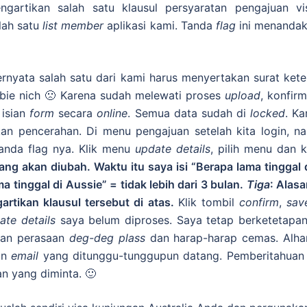
ngartikan salah satu klausul persyaratan pengajuan v
lah satu
list member
aplikasi kami. Tanda
flag
ini menandak
ernyata salah satu dari kami harus menyertakan surat kete
rbie nich 🙁 Karena sudah melewati proses
upload
, konfir
 isian
form
secara
online
. Semua data sudah di
locked
. K
an pencerahan. Di menu pengajuan setelah kita login, 
anda flag nya. Klik menu
update details
, pilih menu dan 
yang akan diubah. Waktu itu saya isi “Berapa l
ama tinggal 
 tinggal di Aussie” = tidak lebih dari 3 bulan.
Tiga
: Alasa
artikan klausul tersebut di atas.
Klik tombil
confirm
,
sav
ate details
saya belum diproses. Saya tetap berketetapa
gan perasaan
deg-deg plass
dan harap-harap cemas. Alhamd
an
email
yang ditunggu-tunggupun datang. Pemberitahua
n yang diminta. 🙂