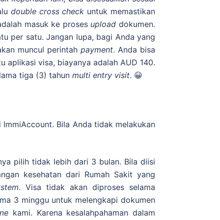
alu
double cross check
untuk memastikan
a adalah masuk ke proses
upload
dokumen.
tu per satu. Jangan lupa, bagi Anda yang
 akan muncul perintah
payment
. Anda bisa
tu aplikasi visa, biayanya adalah AUD 140.
lama tiga (3) tahun
multi entry visit
. 😀
i ImmiAccount. Bila Anda tidak melakukan
a pilih tidak lebih dari 3 bulan. Bila diisi
rangan kesehatan dari Rumah Sakit yang
ystem
. Visa tidak akan diproses selama
elama 3 minggu untuk melengkapi dokumen
ine
kami. Karena kesalahpahaman dalam